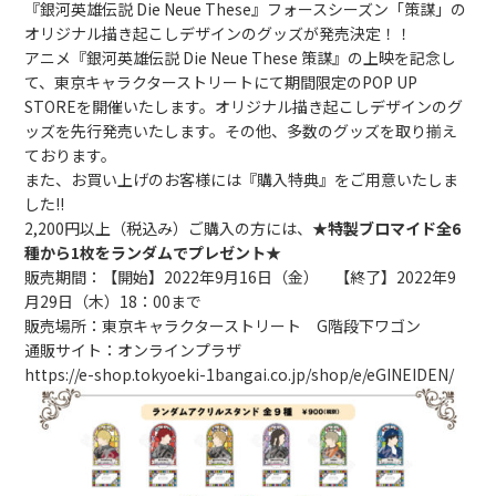
fujidenolo Group
『銀河英雄伝説 Die Neue These』フォースシーズン「策謀」の
オリジナル描き起こしデザインのグッズが発売決定！！
アニメ『銀河英雄伝説 Die Neue These 策謀』の上映を記念し
Contact Us
て、東京キャラクターストリートにて期間限定のPOP UP
STOREを開催いたします。オリジナル描き起こしデザインのグ
ッズを先行発売いたします。その他、多数のグッズを取り揃え
ております。
また、お買い上げのお客様には『購入特典』をご用意いたしま
した!!
2,200円以上（税込み）ご購入の方には、
★特製ブロマイド全6
種から1枚をランダムでプレゼント★
販売期間：【開始】2022年9月16日（金） 【終了】2022年9
月29日（木）18：00まで
販売場所：東京キャラクターストリート G階段下ワゴン
通販サイト：オンラインプラザ
https://e-shop.tokyoeki-1bangai.co.jp/shop/e/eGINEIDEN/